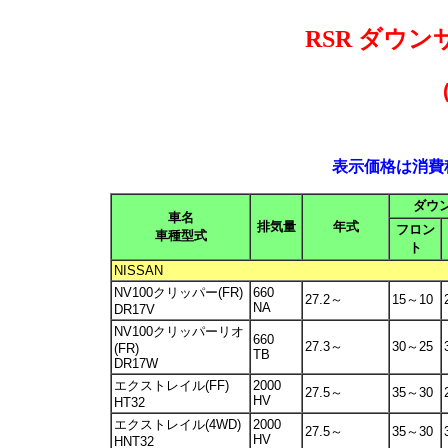
RSR ダウ
表示価格は消費税
ダウ
車名
排気量
年式
フロン
車種型式
ト
NISSAN
NV100クリッパー(FR)
660
27.2～
15～10
NA
DR17V
NV100クリッパーリオ
660
27.3～
30～25
(FR)
TB
DR17W
エクストレイル(FF)
2000
27.5～
35～30
HV
HT32
エクストレイル(4WD)
2000
27.5～
35～30
HV
HNT32