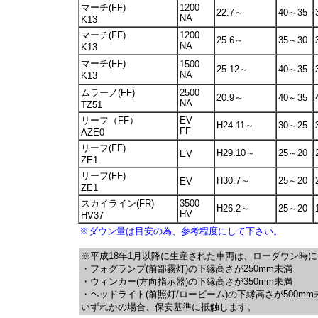
マーチ(FF)
1200
22.7～
40～35
NA
K13
マーチ(FF)
1200
25.6～
35～30
NA
K13
マーチ(FF)
1500
25.12～
40～35
NA
K13
ムラーノ(FF)
2500
20.9～
40～35
NA
TZ51
リーフ（FF）
EV
H24.11～
30～25
FF
AZE0
リーフ(FF)
H29.10～
25～20
EV
ZE1
リーフ(FF)
H30.7～
25～20
EV
ZE1
スカイライン(FR)
3500
H26.2～
25～20
HV
HV37
※ダウン量は目安の為、参考程度にして下さい。
※平成18年1月以降に生産された車両は、ローダウン時に
・フォグランプ(前部霧灯)の下縁高さが250mm未満
・ウィンカー(方向指示器)の下縁高さが350mm未満
・ヘッドライト(前照灯/ロービーム)の下縁高さが500mm
いずれかの場合、保安基準に抵触します。