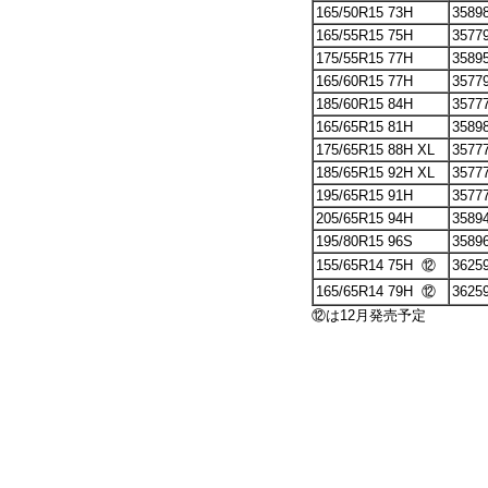
165/50R15 73H
3589
165/55R15 75H
3577
175/55R15 77H
3589
165/60R15 77H
3577
185/60R15 84H
3577
165/65R15 81H
3589
175/65R15 88H XL
3577
185/65R15 92H XL
3577
195/65R15 91H
3577
205/65R15 94H
3589
195/80R15 96S
3589
155/65R14 75H ⑫
3625
165/65R14 79H ⑫
3625
⑫は12月発売予定